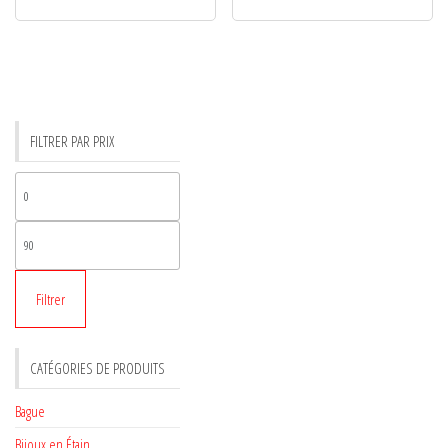
FILTRER PAR PRIX
Prix
min
Prix
max
Filtrer
CATÉGORIES DE PRODUITS
Bague
Bijoux en Étain