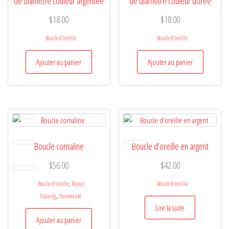
de diametre couleur argentée
de diamètre couleur dorée
$
18.00
$
18.00
Boucle d'oreille
Boucle d'oreille
Ajouter au panier
Ajouter au panier
Boucle cornaline
Boucle d’oreille en argent
$
56.00
$
42.00
,
Boucle d'oreille
Bijoux
Boucle d'oreille
,
Touareg
Nouveauté
Lire la suite
Ajouter au panier