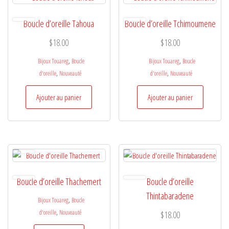
Boucle d’oreille Tahoua
Boucle d’oreille Tchimoumene
$
18.00
$
18.00
,
,
Bijoux Touareg
Boucle
Bijoux Touareg
Boucle
,
,
d'oreille
Nouveauté
d'oreille
Nouveauté
Ajouter au panier
Ajouter au panier
Boucle d’oreille Thachemert
Boucle d’oreille
Thintabaradene
,
Bijoux Touareg
Boucle
,
d'oreille
Nouveauté
$
18.00