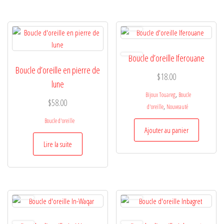
Boucle d’oreille Iferouane
Boucle d’oreille en pierre de
$
18.00
lune
,
Bijoux Touareg
Boucle
$
58.00
,
d'oreille
Nouveauté
Boucle d'oreille
Ajouter au panier
Lire la suite