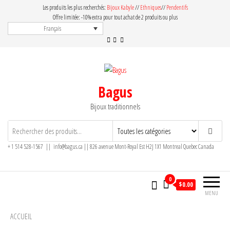
Aller
Les produits les plus recherchés:
Bijoux Kabyle
//
Ethniques
//
Pendentifs
au
Offre limitée: -10% extra pour tout achat de 2 produits ou plus
Français
contenu
Bagus
Bijoux traditionnels
+ 1 514 528-1567 || info@bagus.ca || 826
avenue Mont-Royal Est H2J 1X1
Montreal
Quebec
Canada
0
$
0.00
MENU
ACCUEIL