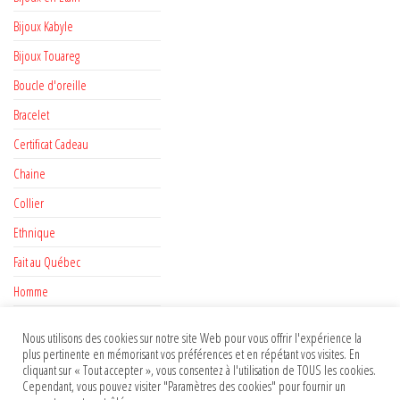
Bijoux Kabyle
Bijoux Touareg
Boucle d'oreille
Bracelet
Certificat Cadeau
Chaine
Collier
Ethnique
Fait au Québec
Homme
Nouveauté
Nous utilisons des cookies sur notre site Web pour vous offrir l'expérience la
Pendentif
plus pertinente en mémorisant vos préférences et en répétant vos visites. En
cliquant sur « Tout accepter », vous consentez à l'utilisation de TOUS les cookies.
Perle
Cependant, vous pouvez visiter "Paramètres des cookies" pour fournir un