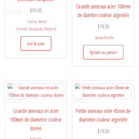
Grande anneaux acier 100mm
$
90.00
de diamtre couleur argentée
,
Chaine
Boucle
$
18.00
,
,
d'oreille
Nouveauté
Pendentif
Boucle d'oreille
Lire la suite
Ajouter au panier
Grande anneaux en acier
Petite anneaux acier 45mm de
100mm de diametre couleur
diametre couleur argentée
dorée
$
18.00