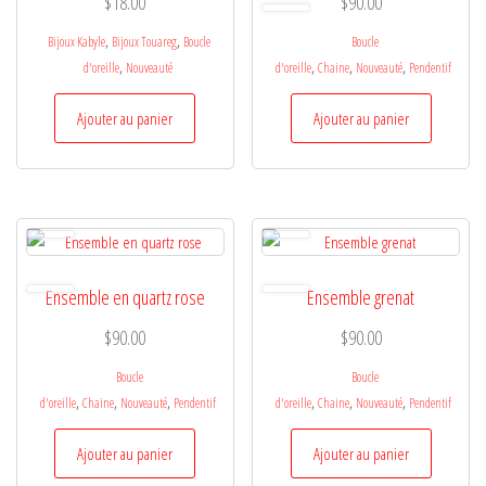
$
18.00
$
90.00
,
,
Bijoux Kabyle
Bijoux Touareg
Boucle
Boucle
,
,
,
,
d'oreille
Nouveauté
d'oreille
Chaine
Nouveauté
Pendentif
Ajouter au panier
Ajouter au panier
Ensemble en quartz rose
Ensemble grenat
$
90.00
$
90.00
Boucle
Boucle
,
,
,
,
,
,
d'oreille
Chaine
Nouveauté
Pendentif
d'oreille
Chaine
Nouveauté
Pendentif
Ajouter au panier
Ajouter au panier