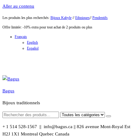
Aller au contenu
Les produits les plus recherchés:
Bijoux Kabyle
//
Ethniques
//
Pendentifs
Offre limitée: -10% extra pour tout achat de 2 produits ou plus
Français
English
Español
Bagus
Bijoux traditionnels
+ 1 514 528-1567 || info@bagus.ca || 826
avenue Mont-Royal Est
H2J 1X1
Montreal
Quebec
Canada