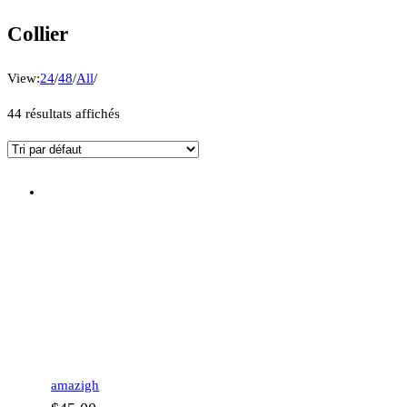
Collier
View:
24
/
48
/
All
/
44 résultats affichés
amazigh