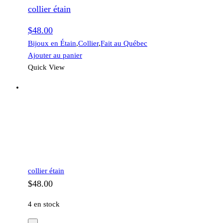
collier étain
$
48.00
Bijoux en Étain
,
Collier
,
Fait au Québec
Ajouter au panier
Quick View
collier étain
$
48.00
4 en stock