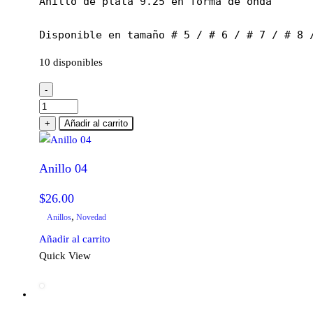
Anillo de plata 9.25 en forma de onda

Disponible en tamaño # 5 / # 6 / # 7 / # 8 
10 disponibles
-
Anillo
04
+
Añadir al carrito
cantidad
Anillo 04
$
26.00
,
Anillos
Novedad
Añadir al carrito
Quick View