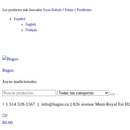
Saltar
Los productos más buscados
Joyas Kabyle
//
Etnias
//
Pendientes
al
Español
contenido
English
Français
Bagus
Joyas tradicionales
+ 1 514 528-1567 || info@bagus.ca || 826
avenue Mont-Royal Est H
0
$
0.00