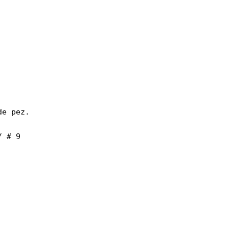
e pez.

/ # 9