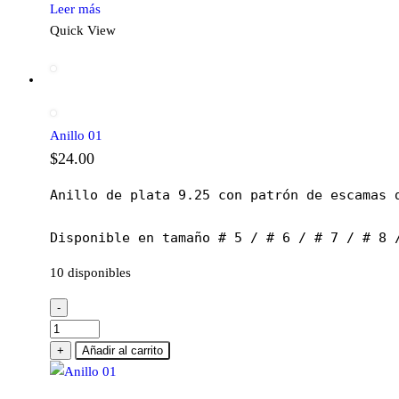
Leer más
Quick View
Anillo 01
$
24.00
Anillo de plata 9.25 con patrón de escamas d
Disponible en tamaño # 5 / # 6 / # 7 / # 8 
10 disponibles
-
Anillo
01
+
Añadir al carrito
cantidad