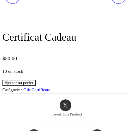
Certificat Cadeau
$
50.00
10 en stock
quantité
Ajouter au panier
de
Catégorie :
Gift Certificate
Certificat
Cadeau
Tweet This Product