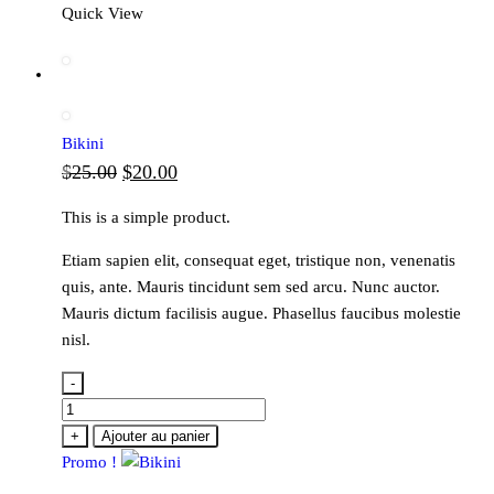
était :
est :
Quick View
$55.00.
$29.00.
Bikini
Le
Le
$
25.00
$
20.00
prix
prix
This is a simple product.
initial
actuel
Etiam sapien elit, consequat eget, tristique non, venenatis
était :
est :
quis, ante. Mauris tincidunt sem sed arcu. Nunc auctor.
$25.00.
$20.00.
Mauris dictum facilisis augue. Phasellus faucibus molestie
nisl.
-
quantité
de
+
Ajouter au panier
Bikini
Promo !