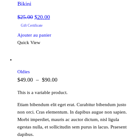
Bikini
Le
Le
$
25.00
$
20.00
prix
prix
Gift Certificate
initial
actuel
Ajouter au panier
était :
est :
Quick View
$25.00.
$20.00.
Oldies
Plage
$
49.00
–
$
90.00
de
This is a variable product.
prix :
Etiam bibendum elit eget erat. Curabitur bibendum justo
$49.00
non orci. Cras elementum. In dapibus augue non sapien.
à
Morbi imperdiet, mauris ac auctor dictum, nisl ligula
$90.00
egestas nulla, et sollicitudin sem purus in lacus. Praesent
dapibus.