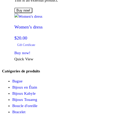
This is an external product.
être
choisies
Buy now!
sur
la
Women’s dress
page
du
$
20.00
produit
Gift Certificate
Buy now!
Quick View
Catégories de produits
Bague
Bijoux en Étain
Bijoux Kabyle
Bijoux Touareg
Boucle d'oreille
Bracelet