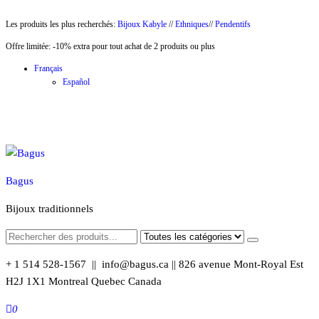
Aller
Les produits les plus recherchés:
Bijoux Kabyle
//
Ethniques
//
Pendentifs
au
Offre limitée: -10% extra pour tout achat de 2 produits ou plus
contenu
Français
Español
Bagus
Bijoux traditionnels
+ 1 514 528-1567 || info@bagus.ca || 826
avenue Mont-Royal Est
H2J 1X1
Montreal
Quebec
Canada
0