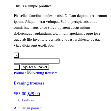
prix
prix
This is a simple product.
initial
actuel
Phasellus faucibus molestie nisl. Nullam dapibus fermentum
était :
est :
ipsum. Aliquam erat volutpat. Sed ut perspiciatis unde
$55.00.
$29.00.
omnis iste natus error sit voluptatem accusantium
doloremque laudantium, totam rem aperiam, eaque ipsa
quae ab illo inventore veritatis et quasi architecto beatae
vitae dicta sunt explicabo.
-
quantité
de
+
Ajouter au panier
Evening
Promo !
trousers
Evening trousers
Le
Le
$
55.00
$
29.00
prix
prix
Gift Certificate
initial
actuel
Ajouter au panier