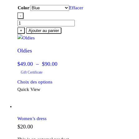
Color
Effacer
-
quantité
de
+
Ajouter au panier
Oldies
Oldies
Plage
$
49.00
–
$
90.00
de
Gift Certificate
prix :
Ce
Choix des options
produit
$49.00
Quick View
a
à
plusieurs
$90.00
variations.
Women’s dress
Les
$
20.00
options
peuvent