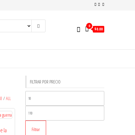
0
$
0.00
FILTRAR POR PRECIO
Precio
48
/
ALL
mínimo
Precio
máximo
Filtrar
e la