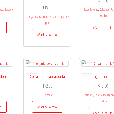
$
15.00
$
15.00
,
,
,
ebec
Joyas de
Joyas de peltre
Colgantes
Fa
Quebec
,
,
Colgantes
Fabricado en Quebec
Joyas de
peltre
to
Añadir al carrito
Añadir al carrito
dorita
Colgante de labradorita
Colgante de leó
$
72.00
$
15.00
,
Colgantes
Colgantes
Fabricado en Queb
peltre
to
Añadir al carrito
Añadir al carrito