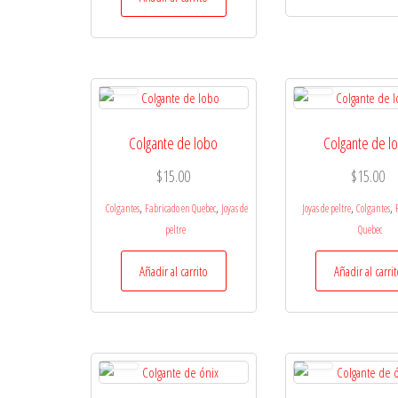
Colgante de lobo
Colgante de l
$
15.00
$
15.00
,
,
,
,
Colgantes
Fabricado en Quebec
Joyas de
Joyas de peltre
Colgantes
peltre
Quebec
Añadir al carrito
Añadir al carri