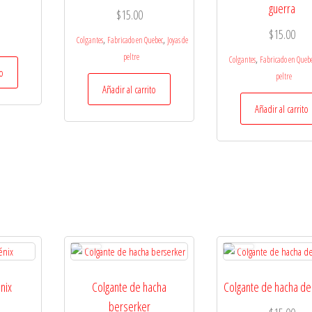
guerra
$
15.00
$
15.00
,
,
Colgantes
Fabricado en Quebec
Joyas de
peltre
,
Colgantes
Fabricado en Queb
to
peltre
Añadir al carrito
Añadir al carrito
nix
Colgante de hacha
Colgante de hacha de
berserker