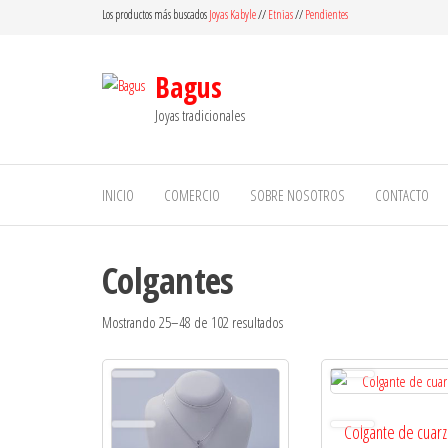
Saltar
Los productos más buscados
Joyas Kabyle
//
Etnias
//
Pendientes
al
contenido
Bagus
Joyas tradicionales
INICIO
COMERCIO
SOBRE NOSOTROS
CONTACTO
Colgantes
Mostrando 25–48 de 102 resultados
Colgante de cuar