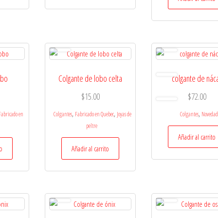
obo
Colgante de lobo celta
colgante de nác
$
15.00
$
72.00
,
,
,
Fabricado en
Colgantes
Fabricado en Quebec
Joyas de
Colgantes
Novedad
peltre
Añadir al carrito
to
Añadir al carrito