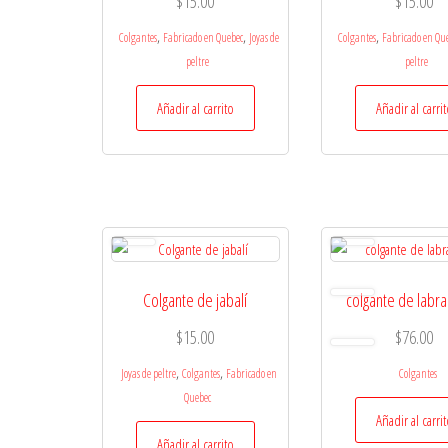
$
15.00
$
15.00
,
,
,
Colgantes
Fabricado en Quebec
Joyas de
Colgantes
Fabricado en Qu
peltre
peltre
Añadir al carrito
Añadir al carri
Colgante de jabalí
colgante de labra
$
15.00
$
76.00
,
,
Joyas de peltre
Colgantes
Fabricado en
Colgantes
Quebec
Añadir al carri
Añadir al carrito