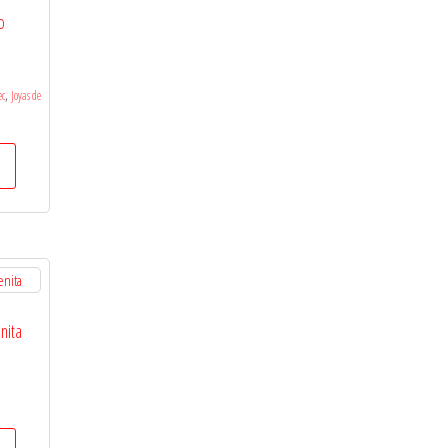
o
,
ec
Joyas de
nita