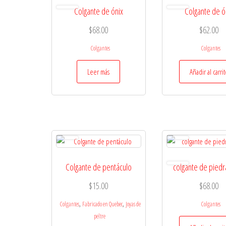
Colgante de ónix
Colgante de ó
$
68.00
$
62.00
Colgantes
Colgantes
Leer más
Añadir al carri
Colgante de pentáculo
colgante de piedr
$
15.00
$
68.00
,
,
Colgantes
Fabricado en Quebec
Joyas de
Colgantes
peltre