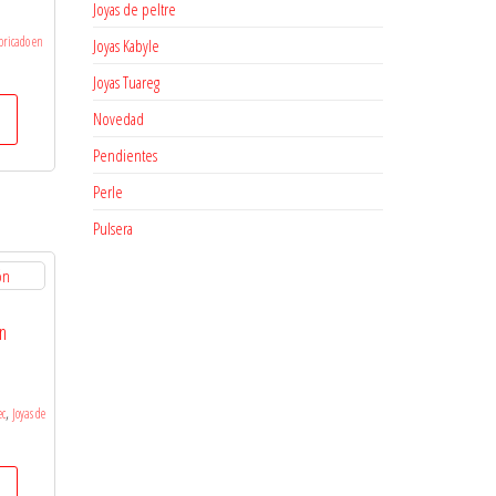
Joyas de peltre
bricado en
Joyas Kabyle
Joyas Tuareg
Novedad
Pendientes
Perle
Pulsera
n
,
ec
Joyas de