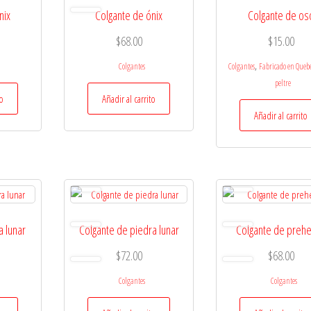
nix
Colgante de ónix
Colgante de os
$
68.00
$
15.00
,
Colgantes
Colgantes
Fabricado en Queb
peltre
to
Añadir al carrito
Añadir al carrito
a lunar
Colgante de piedra lunar
Colgante de prehe
$
72.00
$
68.00
Colgantes
Colgantes