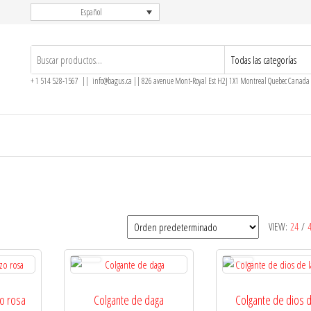
Español
+ 1 514 528-1567 || info@bagus.ca || 826
avenue Mont-Royal Est H2J 1X1
Montreal
Quebec
Canada
VIEW:
24
/
zo rosa
Colgante de daga
Colgante de dios d