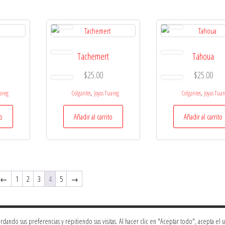
Tachemert
Tahoua
$
25.00
$
25.00
,
,
uareg
Colgantes
Joyas Tuareg
Colgantes
Joyas Tuar
to
Añadir al carrito
Añadir al carrito
←
1
2
3
4
5
→
ando sus preferencias y repitiendo sus visitas. Al hacer clic en "Aceptar todo", acepta el 
All right reserved Bagus.ca| Online Store Site built by
SysGear