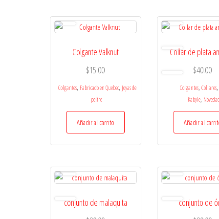
Colgante Valknut
Collar de plata a
$
15.00
$
40.00
,
,
,
,
Colgantes
Fabricado en Quebec
Joyas de
Colgantes
Collares
,
peltre
Kabyle
Noveda
Añadir al carrito
Añadir al carri
conjunto de malaquita
conjunto de ó