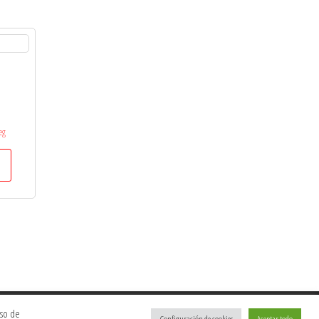
eg
uso de