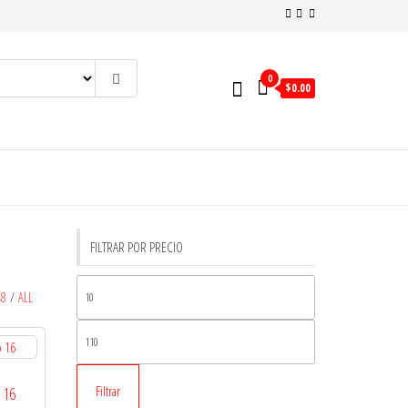
0
$
0.00
FILTRAR POR PRECIO
Precio
48
/
ALL
mínimo
Precio
máximo
Filtrar
 16