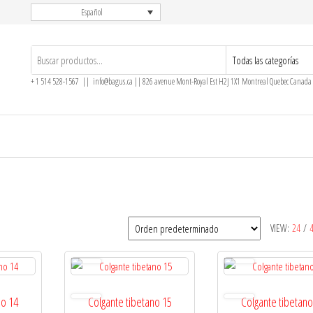
Español
+ 1 514 528-1567 || info@bagus.ca || 826
avenue Mont-Royal Est H2J 1X1
Montreal
Quebec
Canada
VIEW:
24
/
no 14
Colgante tibetano 15
Colgante tibetano