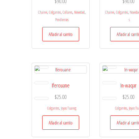
$
90.00
$
90.00
,
,
,
,
,
,
Chaine
Colgantes
Collares
Novedad
Chaine
Colgantes
Noveda
Pendientes
s
Añadir al carrito
Añadir al carri
Iferouane
In-waqar
$
25.00
$
25.00
,
,
Colgantes
Joyas Tuareg
Colgantes
Joyas T
Añadir al carrito
Añadir al carri