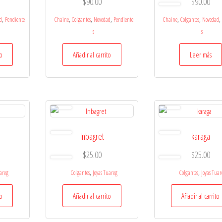
$
90.00
$
90.00
,
,
,
,
,
,
,
d
Pendiente
Chaine
Colgantes
Novedad
Pendiente
Chaine
Colgantes
Novedad
s
s
to
Añadir al carrito
Leer más
Inbagret
karaga
$
25.00
$
25.00
,
,
uareg
Colgantes
Joyas Tuareg
Colgantes
Joyas Tuar
to
Añadir al carrito
Añadir al carrito