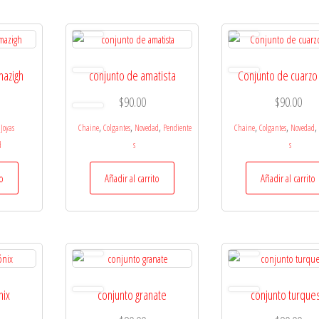
mazigh
conjunto de amatista
Conjunto de cuarzo
$
90.00
$
90.00
,
,
,
,
,
,
Joyas
Chaine
Colgantes
Novedad
Pendiente
Chaine
Colgantes
Novedad
d
s
s
to
Añadir al carrito
Añadir al carrito
nix
conjunto granate
conjunto turque