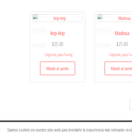
krip-krip
Madoua
$
25.00
$
25.00
,
,
Colgantes
Joyas Tuareg
Colgantes
Joyas T
Añadir al carrito
Añadir al carri
Usamos cookies en nuestro sitio web para brindarle la experiencia más relevante record