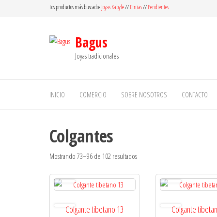
Saltar
Los productos más buscados
Joyas Kabyle
//
Etnias
//
Pendientes
al
contenido
Bagus
Joyas tradicionales
INICIO
COMERCIO
SOBRE NOSOTROS
CONTACTO
Colgantes
Mostrando 73–96 de 102 resultados
Colgante tibetano 13
Colgante tibeta