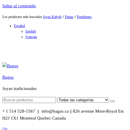
Saltar al contenido
Los productos más buscados
Joyas Kabyle
//
Etnias
//
Pendientes
Español
English
Français
Bagus
Joyas tradicionales
+ 1 514 528-1567 || info@bagus.ca || 826
avenue Mont-Royal Est
H2J 1X1
Montreal
Quebec
Canada
0