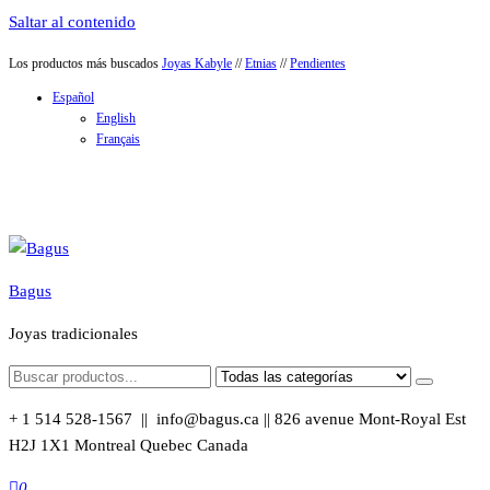
Saltar al contenido
Los productos más buscados
Joyas Kabyle
//
Etnias
//
Pendientes
Español
English
Français
Bagus
Joyas tradicionales
+ 1 514 528-1567 || info@bagus.ca || 826
avenue Mont-Royal Est
H2J 1X1
Montreal
Quebec
Canada
0