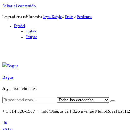
Saltar al contenido
Los productos más buscados
Joyas Kabyle
//
Etnias
//
Pendientes
Español
English
Français
Bagus
Joyas tradicionales
+ 1 514 528-1567 || info@bagus.ca || 826
avenue Mont-Royal Est H
0
$
0.00