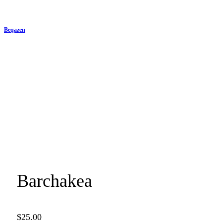
Beqazen
Barchakea
$
25.00