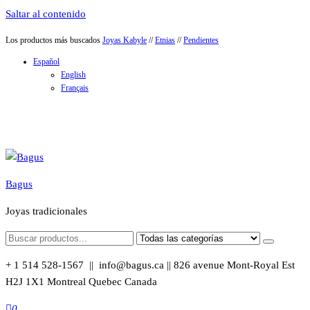
Saltar al contenido
Los productos más buscados
Joyas Kabyle
//
Etnias
//
Pendientes
Español
English
Français
Bagus
Joyas tradicionales
+ 1 514 528-1567 || info@bagus.ca || 826
avenue Mont-Royal Est
H2J 1X1
Montreal
Quebec
Canada
0