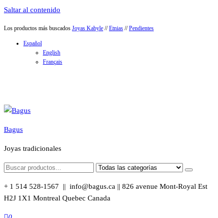
Saltar al contenido
Los productos más buscados
Joyas Kabyle
//
Etnias
//
Pendientes
Español
English
Français
Bagus
Joyas tradicionales
+ 1 514 528-1567 || info@bagus.ca || 826
avenue Mont-Royal Est
H2J 1X1
Montreal
Quebec
Canada
0