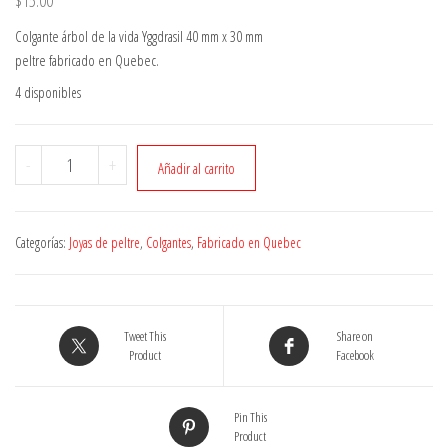
Colgante árbol de la vida Yggdrasil 40 mm x 30 mm
peltre fabricado en Quebec.
4 disponibles
Colgante
-
+
Añadir al carrito
árbol
de
la
Categorías:
Joyas de peltre
,
Colgantes
,
Fabricado en Quebec
vida
cantidad
Tweet This
Share on
Product
Facebook
Pin This
Product