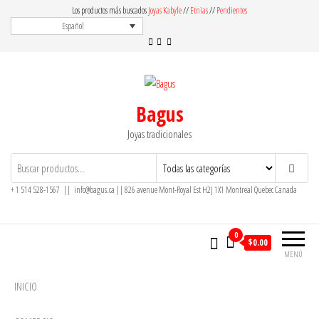
Saltar
Los productos más buscados
Joyas Kabyle
//
Etnias
//
Pendientes
al
Español
contenido
Bagus
Joyas tradicionales
+ 1 514 528-1567 || info@bagus.ca || 826
avenue Mont-Royal Est H2J 1X1
Montreal
Quebec
Canada
0
$
0.00
MENÚ
INICIO