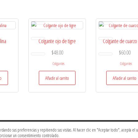
lina
Colgante ojo de tigre
Colgante de cuarzo
$
48.00
$
60.00
Colgantes
Colgantes
to
Añadir al carrito
Añadir al carrito
ando sus preferencias y repitiendo sus visitas. Al hacer clic en "Aceptar todo", acepta el 
All right reserved Bagus.ca| Online Store Site built by
SysGear
orcionar un consentimiento controlado.