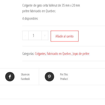
Colgante de gato celta Valknut de 35 mm x 20 mm
peltre fabricado en Quebec.
4 disponibles
Colgante
-
+
Añadir al carrito
Valknut
cantidad
Categorías:
Colgantes
,
Fabricado en Quebec
,
Joyas de peltre
Share on
Pin This
Facebook
Product