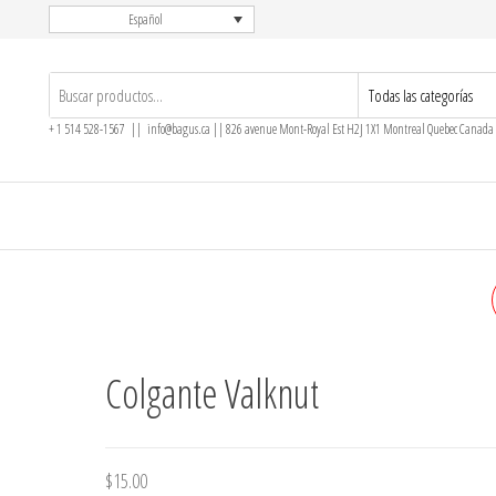
Español
+ 1 514 528-1567 || info@bagus.ca || 826
avenue Mont-Royal Est H2J 1X1
Montreal
Quebec
Canada
COLGANTE DE DIOS DE LA
GUERRA
Colgante Valknut
$
15.00