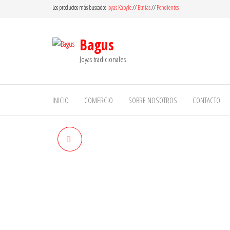
Saltar
Los productos más buscados
Joyas Kabyle
//
Etnias
//
Pendientes
al
contenido
Bagus
Joyas tradicionales
INICIO
COMERCIO
SOBRE NOSOTROS
CONTACTO
COLGANTE DE ÁGUILA