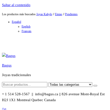
Saltar al contenido
Los productos más buscados
Joyas Kabyle
//
Etnias
//
Pendientes
Español
English
Français
Bagus
Joyas tradicionales
+ 1 514 528-1567 || info@bagus.ca || 826
avenue Mont-Royal Est
H2J 1X1
Montreal
Quebec
Canada
0