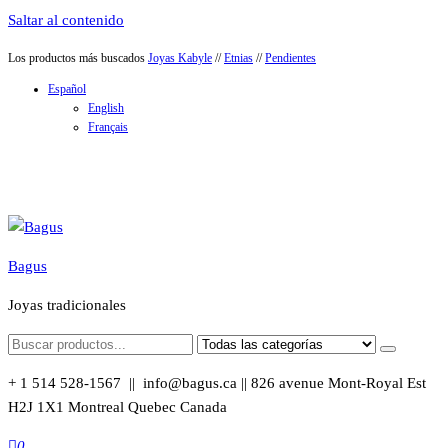
Saltar al contenido
Los productos más buscados
Joyas Kabyle
//
Etnias
//
Pendientes
Español
English
Français
Bagus
Joyas tradicionales
+ 1 514 528-1567 || info@bagus.ca || 826
avenue Mont-Royal Est
H2J 1X1
Montreal
Quebec
Canada
0