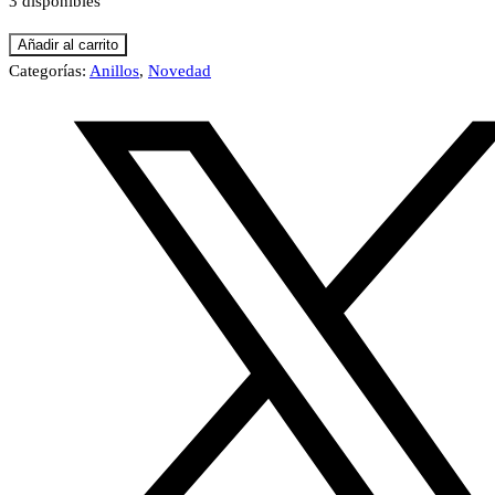
3 disponibles
Anillo
Añadir al carrito
de
Categorías:
Anillos
,
Novedad
serpiente
3
cantidad