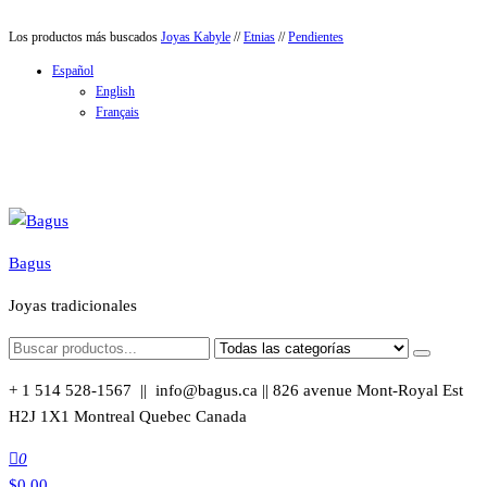
Saltar
Los productos más buscados
Joyas Kabyle
//
Etnias
//
Pendientes
al
Español
contenido
English
Français
Bagus
Joyas tradicionales
+ 1 514 528-1567 || info@bagus.ca || 826
avenue Mont-Royal Est
H2J 1X1
Montreal
Quebec
Canada
0
$
0.00