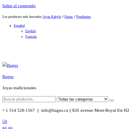
Saltar al contenido
Los productos más buscados
Joyas Kabyle
//
Etnias
//
Pendientes
Español
English
Français
Bagus
Joyas tradicionales
+ 1 514 528-1567 || info@bagus.ca || 826
avenue Mont-Royal Est H
0
$
0.00