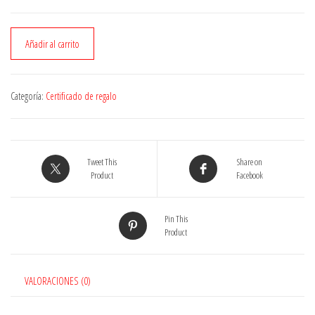
Certificado
Añadir al carrito
de
regalo
cantidad
Categoría:
Certificado de regalo
Tweet This
Share on
Product
Facebook
Pin This
Product
VALORACIONES (0)