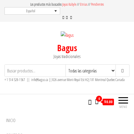
Saltar
Los productos más buscados
Joyas Kabyle
//
Etnias
//
Pendientes
al
Español
contenido
Bagus
Joyas tradicionales
+ 1 514 528-1567 || info@bagus.ca || 826
avenue Mont-Royal Est H2J 1X1
Montreal
Quebec
Canada
0
$
0.00
MENÚ
INICIO