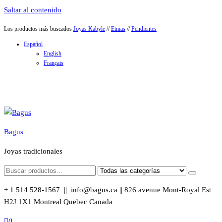
Saltar al contenido
Los productos más buscados
Joyas Kabyle
//
Etnias
//
Pendientes
Español
English
Français
Bagus
Joyas tradicionales
+ 1 514 528-1567 || info@bagus.ca || 826
avenue Mont-Royal Est
H2J 1X1
Montreal
Quebec
Canada
0