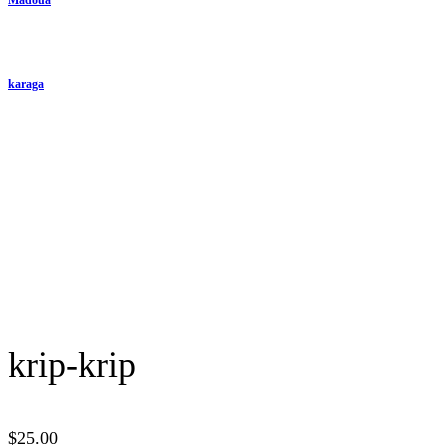
karaga
krip-krip
$
25.00