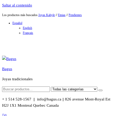
Saltar al contenido
Los productos más buscados
Joyas Kabyle
//
Etnias
//
Pendientes
Español
English
Français
Bagus
Joyas tradicionales
+ 1 514 528-1567 || info@bagus.ca || 826
avenue Mont-Royal Est
H2J 1X1
Montreal
Quebec
Canada
0