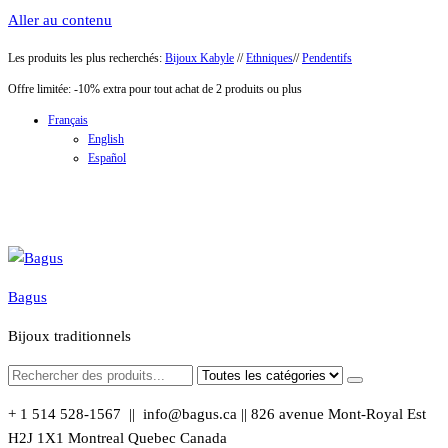
Aller au contenu
Les produits les plus recherchés:
Bijoux Kabyle
//
Ethniques
//
Pendentifs
Offre limitée: -10% extra pour tout achat de 2 produits ou plus
Français
English
Español
Bagus
Bijoux traditionnels
+ 1 514 528-1567 || info@bagus.ca || 826
avenue Mont-Royal Est
H2J 1X1
Montreal
Quebec
Canada