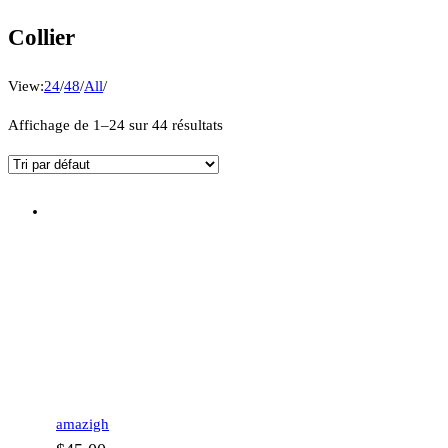
Collier
View:
24
/
48
/
All
/
Affichage de 1–24 sur 44 résultats
amazigh