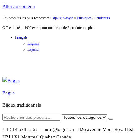
Aller au contenu
Les produits les plus recherchés:
Bijoux Kabyle
//
Ethniques
//
Pendentifs
Offre limitée: -10% extra pour tout achat de 2 produits ou plus
Français
English
Español
Bagus
Bijoux traditionnels
+ 1 514 528-1567 || info@bagus.ca || 826
avenue Mont-Royal Est
H2J 1X1
Montreal
Quebec
Canada