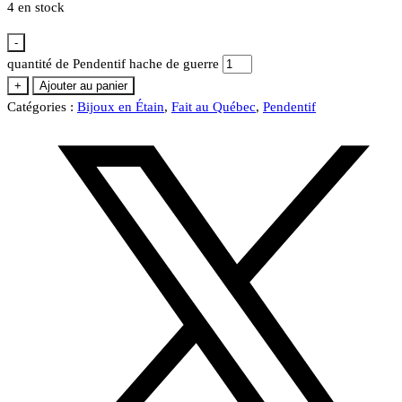
4 en stock
-
quantité de Pendentif hache de guerre
+
Ajouter au panier
Catégories :
Bijoux en Étain
,
Fait au Québec
,
Pendentif