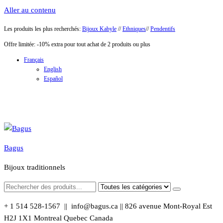
Aller au contenu
Les produits les plus recherchés:
Bijoux Kabyle
//
Ethniques
//
Pendentifs
Offre limitée: -10% extra pour tout achat de 2 produits ou plus
Français
English
Español
Bagus
Bijoux traditionnels
+ 1 514 528-1567 || info@bagus.ca || 826
avenue Mont-Royal Est
H2J 1X1
Montreal
Quebec
Canada