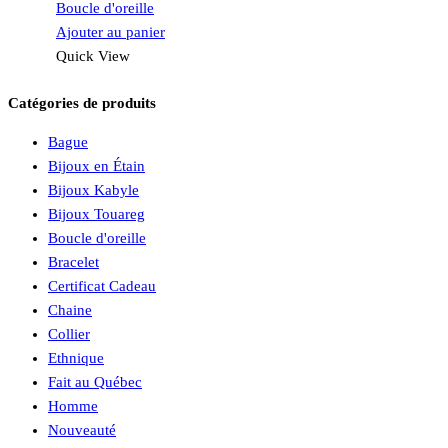
Boucle d'oreille
Ajouter au panier
Quick View
Catégories de produits
Bague
Bijoux en Étain
Bijoux Kabyle
Bijoux Touareg
Boucle d'oreille
Bracelet
Certificat Cadeau
Chaine
Collier
Ethnique
Fait au Québec
Homme
Nouveauté