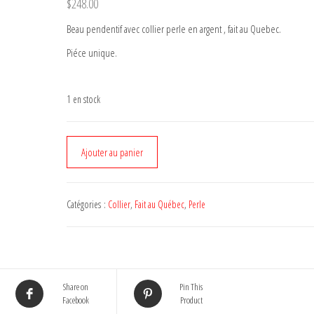
$
248.00
Beau pendentif avec collier perle en argent , fait au Quebec.
Piéce unique.
1 en stock
quantité
Ajouter au panier
de
Collier
Perle
Catégories :
Collier
,
Fait au Québec
,
Perle
Share on
Pin This
Facebook
Product