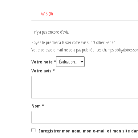
AVIS (0)
Il n’y a pas encore d’avis.
Soyez le premier à laisser votre avis sur “Collier Perle”
Votre adresse e-mail ne sera pas publiée.
Les champs obligatoires so
Votre note
*
Votre avis
*
Nom
*
Enregistrer mon nom, mon e-mail et mon site da