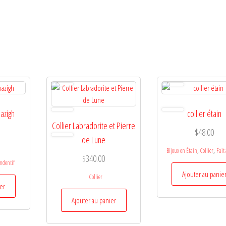
mazigh
collier étain
Collier Labradorite et Pierre
$
48.00
de Lune
,
,
Bijoux en Étain
Collier
Fait
$
340.00
ndentif
Ajouter au panie
Collier
ier
Ajouter au panier