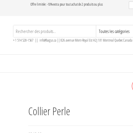
Offre limitée: -10% extra pour tout achat de 2 produits ou plus
+ 1 514 528-1567 || info@bagus.ca || 826
avenue Mont-Royal Est H2J 1X1
Montreal
Quebec
Canada
COLLIER QUARTZ FUMÉE
Collier Perle