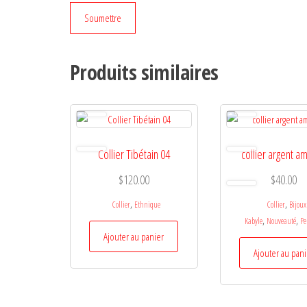
Produits similaires
Collier Tibétain 04
collier argent a
$
120.00
$
40.00
,
,
Collier
Ethnique
Collier
Bijoux
,
,
Kabyle
Nouveauté
Pe
Ajouter au panier
Ajouter au pan