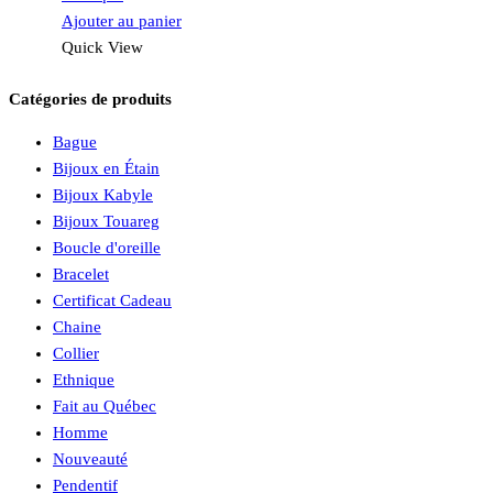
Ajouter au panier
Quick View
Catégories de produits
Bague
Bijoux en Étain
Bijoux Kabyle
Bijoux Touareg
Boucle d'oreille
Bracelet
Certificat Cadeau
Chaine
Collier
Ethnique
Fait au Québec
Homme
Nouveauté
Pendentif