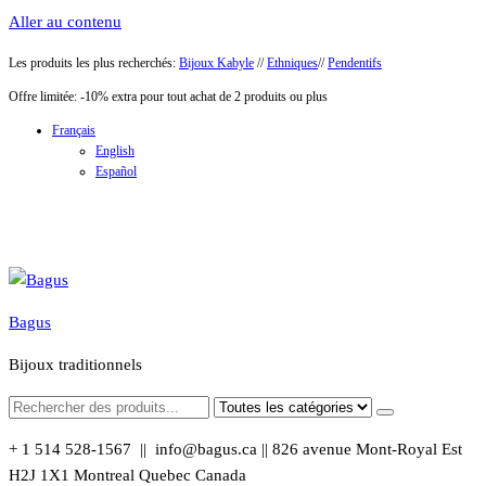
Aller au contenu
Les produits les plus recherchés:
Bijoux Kabyle
//
Ethniques
//
Pendentifs
Offre limitée: -10% extra pour tout achat de 2 produits ou plus
Français
English
Español
Bagus
Bijoux traditionnels
+ 1 514 528-1567 || info@bagus.ca || 826
avenue Mont-Royal Est
H2J 1X1
Montreal
Quebec
Canada