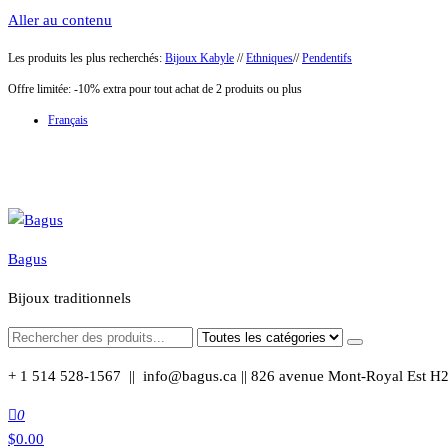
Aller au contenu
Les produits les plus recherchés:
Bijoux Kabyle
//
Ethniques
//
Pendentifs
Offre limitée: -10% extra pour tout achat de 2 produits ou plus
Français
Bagus
Bijoux traditionnels
+ 1 514 528-1567 || info@bagus.ca || 826
avenue Mont-Royal Est H
0
$
0.00