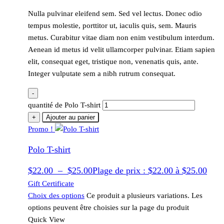
Nulla pulvinar eleifend sem. Sed vel lectus. Donec odio
tempus molestie, porttitor ut, iaculis quis, sem. Mauris
metus. Curabitur vitae diam non enim vestibulum interdum.
Aenean id metus id velit ullamcorper pulvinar. Etiam sapien
elit, consequat eget, tristique non, venenatis quis, ante.
Integer vulputate sem a nibh rutrum consequat.
-
quantité de Polo T-shirt
+
Ajouter au panier
Promo !
Polo T-shirt
$
22.00
–
$
25.00
Plage de prix : $22.00 à $25.00
Gift Certificate
Choix des options
Ce produit a plusieurs variations. Les
options peuvent être choisies sur la page du produit
Quick View