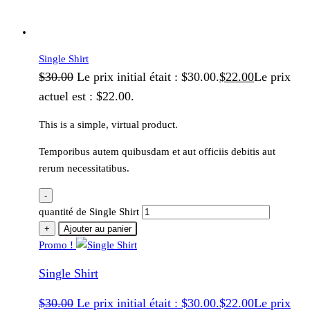
Single Shirt
$
30.00
Le prix initial était : $30.00.
$
22.00
Le prix
actuel est : $22.00.
This is a simple, virtual product.
Temporibus autem quibusdam et aut officiis debitis aut
rerum necessitatibus.
-
quantité de Single Shirt
+
Ajouter au panier
Promo !
Single Shirt
$
30.00
Le prix initial était : $30.00.
$
22.00
Le prix