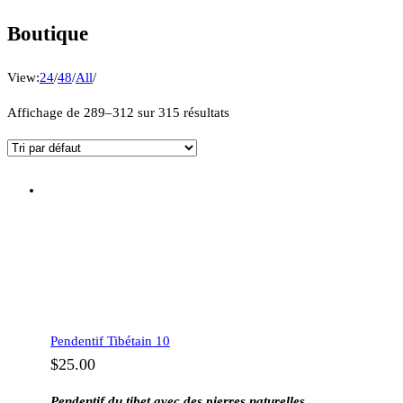
Boutique
View:
24
/
48
/
All
/
Affichage de 289–312 sur 315 résultats
Pendentif Tibétain 10
$
25.00
Pendentif du tibet avec des pierres naturelles.