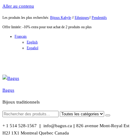
Aller au contenu
Les produits les plus recherchés:
Bijoux Kabyle
//
Ethniques
//
Pendentifs
Offre limitée: -10% extra pour tout achat de 2 produits ou plus
Français
English
Español
Bagus
Bijoux traditionnels
+ 1 514 528-1567 || info@bagus.ca || 826
avenue Mont-Royal Est
H2J 1X1
Montreal
Quebec
Canada